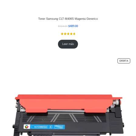
Toner Samsung CLT-M406S Magenta Generico
$
489.00
$
524.00
Leer más
OFERTA