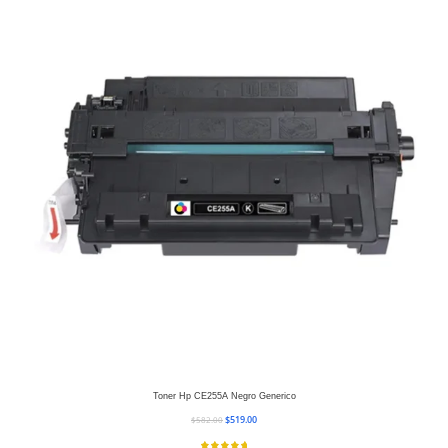
Toner Hp CE255A Negro Generico
$
519.00
$
582.00