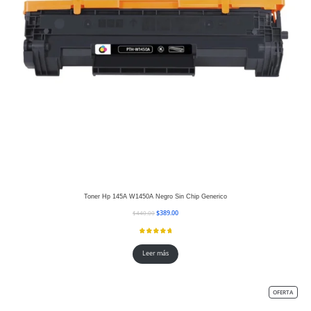
Toner Hp 145A W1450A Negro Sin Chip Generico
$
389.00
$
440.00
Leer más
OFERTA