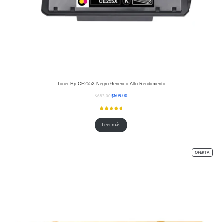
Toner Hp CE255X Negro Generico Alto Rendimiento
$
609.00
$
683.00
Leer más
OFERTA