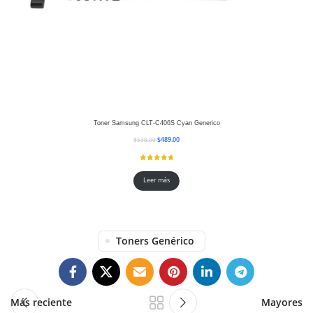
Toner Samsung CLT-C406S Cyan Generico
$
489.00
$
538.00
Leer más
Toners Genérico
Más reciente
Mayores