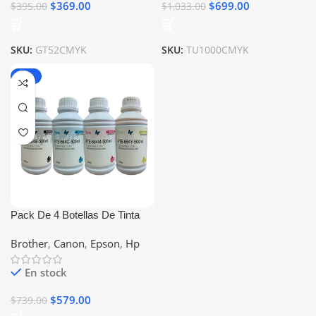
$
369.00
$
699.00
$
395.00
$
1,033.00
SKU:
GT52CMYK
SKU:
TU1000CMYK
-22%
Pack De 4 Botellas De Tinta
Universal 500ml Compatible
Brother
,
Canon
,
Epson
,
Hp
Con Epson Canon Brother Hp
En stock
$
579.00
$
739.00