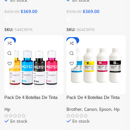
En stock
En stock
$
369.00
$
369.00
$
435.00
$
398.00
SKU:
544CMYK
SKU:
664CMYK
-7%
-32%
Pack De 4 Botellas De Tinta
Pack De 4 Botellas De Tinta
Hp GT52 GT53 Generico
Universal 1000ml Compatible
Hp
Brother
,
Canon
,
Epson
,
Hp
Con Epson Canon Brother Hp
En stock
En stock