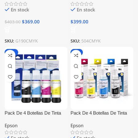
En stock
En stock
$
369.00
$
399.00
$
403.00
SKU:
G190CMYK
SKU:
504CMYK
-15%
-7%
Pack De 4 Botellas De Tinta
Pack De 4 Botellas De Tinta
Epson 544 Generico
Epson 664 Generico
Epson
Epson