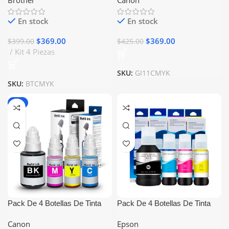
Brother
Canon
Generico
En stock
En stock
$
369.00
$
369.00
$
399.00
$
425.00
Kit 4 Piezas
SKU:
GI11CMYK
SKU:
BTCMYK
-8%
Pack De 4 Botellas De Tinta
Pack De 4 Botellas De Tinta
Canon GI-190 Generico
Epson 504 Generico
Canon
Epson