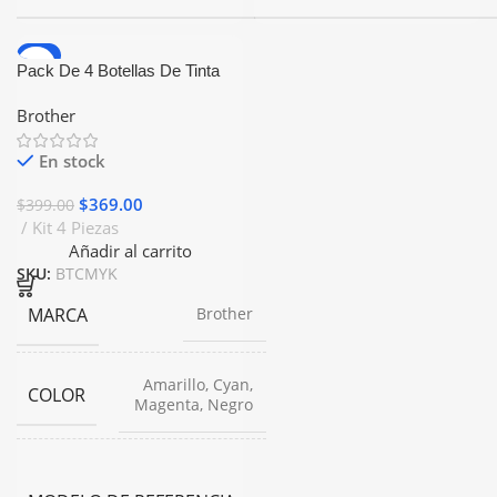
-8%
Pack De 4 Botellas De Tinta
Brother BTD60 BT5001
Brother
Generico
En stock
$
369.00
$
399.00
Kit 4 Piezas
Añadir al carrito
SKU:
BTCMYK
MARCA
Brother
Amarillo, Cyan,
COLOR
Magenta, Negro
BT5001C,
BT5001M,