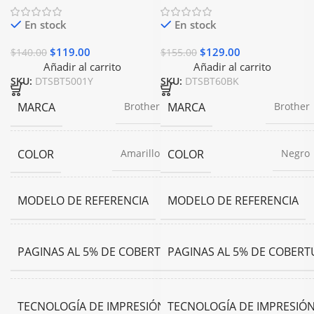
En stock
En stock
$
119.00
$
129.00
$
140.00
$
155.00
Añadir al carrito
Añadir al carrito
SKU:
DTSBT5001Y
SKU:
DTSBT60BK
MARCA
MARCA
Brother
Brother
COLOR
COLOR
Amarillo
Negro
MODELO DE REFERENCIA
MODELO DE REFERENCIA
BT5001Y
45
PAGINAS AL 5% DE COBERTURA
PAGINAS AL 5% DE COBERT
ml
Inyeccion
TECNOLOGÍA DE IMPRESIÓN
TECNOLOGÍA DE IMPRESIÓ
de Tinta