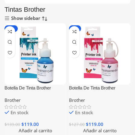
Tintas Brother
Show sidebar
-14%
-6%
Botella De Tinta Brother
Botella De Tinta Brother
BT5001C Cyan Generica
BT5001M Magenta Generica
Brother
Brother
En stock
En stock
$
119.00
$
119.00
$
139.00
$
127.00
Añadir al carrito
Añadir al carrito