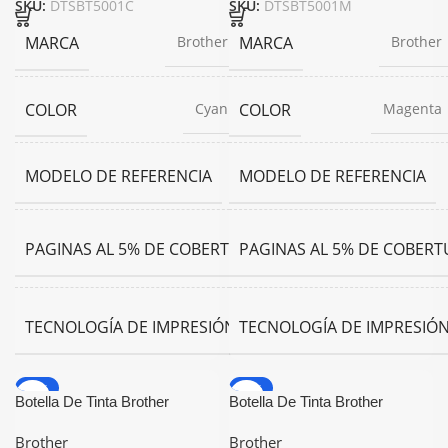
SKU:
DTSBT5001C
SKU:
DTSBT5001M
MARCA
MARCA
Brother
Brother
COLOR
COLOR
Cyan
Magenta
MODELO DE REFERENCIA
MODELO DE REFERENCIA
BT5001C
45
PAGINAS AL 5% DE COBERTURA
PAGINAS AL 5% DE COBERT
ml
Inyeccion
TECNOLOGÍA DE IMPRESIÓN
TECNOLOGÍA DE IMPRESIÓ
de Tinta
-15%
-17%
Botella De Tinta Brother
Botella De Tinta Brother
BT5001Y Amarillo Generica
BTD60BK Negro Generica
Brother
Brother