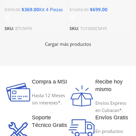
$
369.00
Kit 4 Piezas
$
699.00
$
399.00
$
1,033.00
SKU:
BTCMYK
SKU:
TU1000CMYK
Cargar más productos
Compra a MSI
Recibe hoy
mismo
Hasta 12 Meses
sin intereses*.
Envíos Express
en Culiacan*.
Soporte
Envíos Gratis
Técnico Gratis
En productos