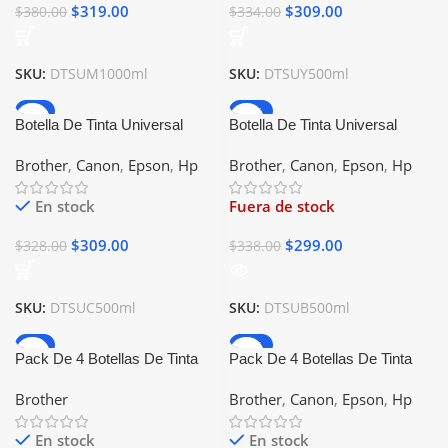
$
319.00
$
309.00
$
380.00
$
334.00
SKU:
DTSUM1000ml
SKU:
DTSUY500ml
-6%
-12%
Botella De Tinta Universal
Botella De Tinta Universal
500ml Cyan Compatible Con
500ml Negro Compatible Con
Brother
,
Canon
,
Epson
,
Hp
Brother
,
Canon
,
Epson
,
Hp
Epson Canon Brother Hp
Epson Canon Brother Hp
En stock
Fuera de stock
$
309.00
$
299.00
$
328.00
$
338.00
SKU:
DTSUC500ml
SKU:
DTSUB500ml
-8%
-32%
Pack De 4 Botellas De Tinta
Pack De 4 Botellas De Tinta
Brother BTD60 BT5001
Universal 1000ml Compatible
Brother
Brother
,
Canon
,
Epson
,
Hp
Generico
Con Epson Canon Brother Hp
En stock
En stock