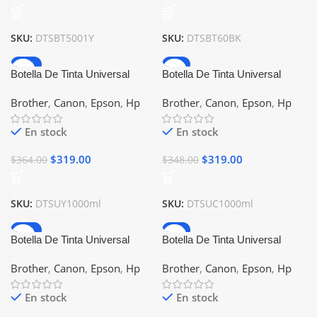
SKU:
DTSBT5001Y
SKU:
DTSBT60BK
-12%
-8%
Botella De Tinta Universal
Botella De Tinta Universal
1000ml Amarillo Compatible
1000ml Cyan Compatible Con
Brother
,
Canon
,
Epson
,
Hp
Brother
,
Canon
,
Epson
,
Hp
Con Epson Canon Brother Hp
Epson Canon Brother Hp
En stock
En stock
$
319.00
$
319.00
$
364.00
$
348.00
SKU:
DTSUY1000ml
SKU:
DTSUC1000ml
-16%
-7%
Botella De Tinta Universal
Botella De Tinta Universal
1000ml Meagenta Compatible
500ml Amarillo Compatible
Brother
,
Canon
,
Epson
,
Hp
Brother
,
Canon
,
Epson
,
Hp
Con Epson Canon Brother Hp
Con Epson Canon Brother Hp
En stock
En stock