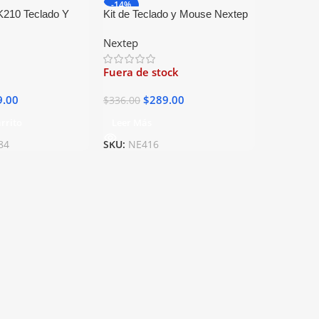
-14%
K210 Teclado Y
Kit de Teclado y Mouse Nextep
rico Usb Negro
NE-416 Alambrico USB Negro
Nextep
Fuera de stock
9.00
$
289.00
$
336.00
rrito
Leer Más
84
SKU:
NE416