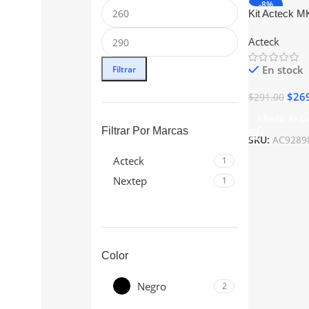
-8%
Kit Acteck M
Mouse Alamb
Acteck
AC-928984
En stock
Filtrar
$
26
$
291.00
Añadir Al Ca
Filtrar Por Marcas
SKU:
AC9289
Acteck
1
Nextep
1
Color
Negro
2