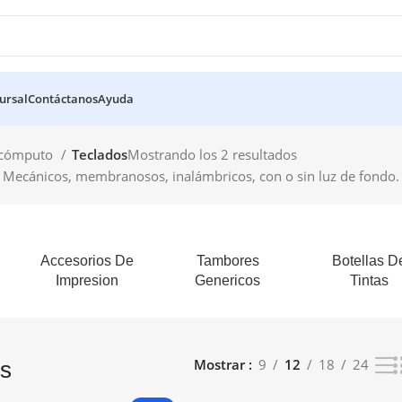
ursal
Contáctanos
Ayuda
e cómputo
Teclados
Mostrando los 2 resultados
 Mecánicos, membranosos, inalámbricos, con o sin luz de fondo. ¡
Accesorios De
Tambores
Botellas D
Impresion
Genericos
Tintas
Mostrar
9
12
18
24
os