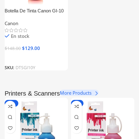
Botella De Tinta Canon GI-10
Amarillo Generico
Canon
En stock
$
129.00
$
148.00
SKU:
DTSGI10Y
More Products
Printers & Scanners
-14%
-6%