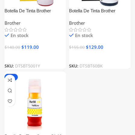
Botella De Tinta Brother
Botella De Tinta Brother
BT5001Y Amarillo Generica
BTD60BK Negro Generica
Brother
Brother
En stock
En stock
$
119.00
$
129.00
$
140.00
$
155.00
SKU:
DTSBT5001Y
SKU:
DTSBT60BK
-13%