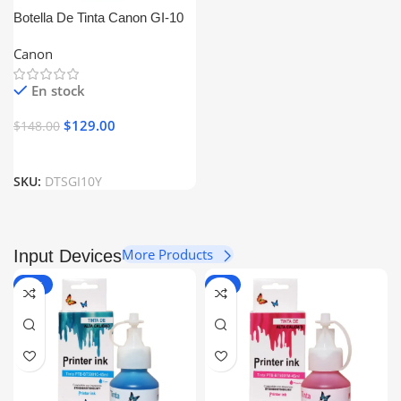
Botella De Tinta Canon GI-10
Amarillo Generico
Canon
En stock
$
129.00
$
148.00
SKU:
DTSGI10Y
More Products
Input Devices
-14%
-6%