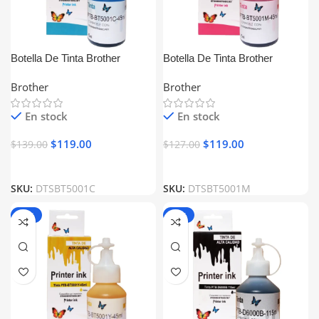
Botella De Tinta Brother
Botella De Tinta Brother
BT5001C Cyan Generica
BT5001M Magenta Generica
Brother
Brother
En stock
En stock
$
119.00
$
119.00
$
139.00
$
127.00
SKU:
DTSBT5001C
SKU:
DTSBT5001M
-15%
-17%