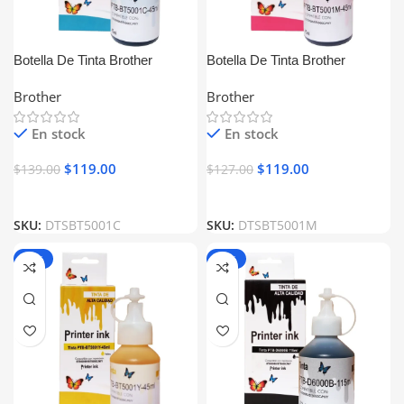
Botella De Tinta Brother
Botella De Tinta Brother
BT5001C Cyan Generica
BT5001M Magenta Generica
Brother
Brother
En stock
En stock
$
119.00
$
119.00
$
139.00
$
127.00
SKU:
DTSBT5001C
SKU:
DTSBT5001M
-15%
-17%