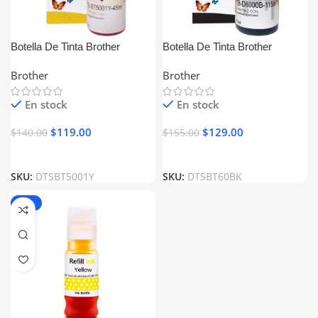
Botella De Tinta Brother
Botella De Tinta Brother
BT5001Y Amarillo Generica
BTD60BK Negro Generica
Brother
Brother
En stock
En stock
$
119.00
$
129.00
$
140.00
$
155.00
SKU:
DTSBT5001Y
SKU:
DTSBT60BK
-13%