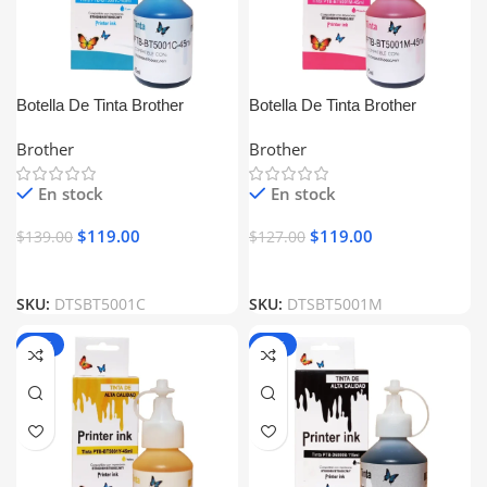
Botella De Tinta Brother
Botella De Tinta Brother
BT5001C Cyan Generica
BT5001M Magenta Generica
Brother
Brother
En stock
En stock
$
119.00
$
119.00
$
139.00
$
127.00
SKU:
DTSBT5001C
SKU:
DTSBT5001M
-15%
-17%