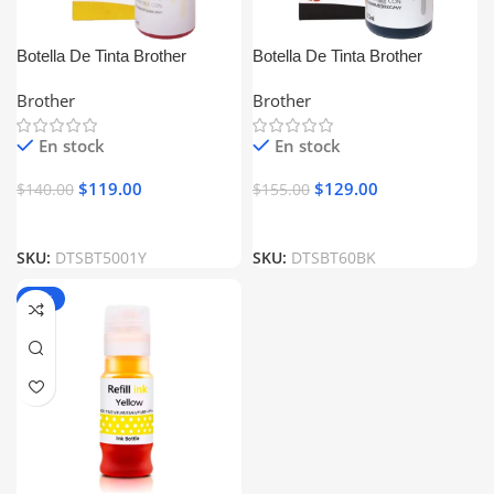
Botella De Tinta Brother
Botella De Tinta Brother
BT5001Y Amarillo Generica
BTD60BK Negro Generica
Brother
Brother
En stock
En stock
$
119.00
$
129.00
$
140.00
$
155.00
SKU:
DTSBT5001Y
SKU:
DTSBT60BK
-13%