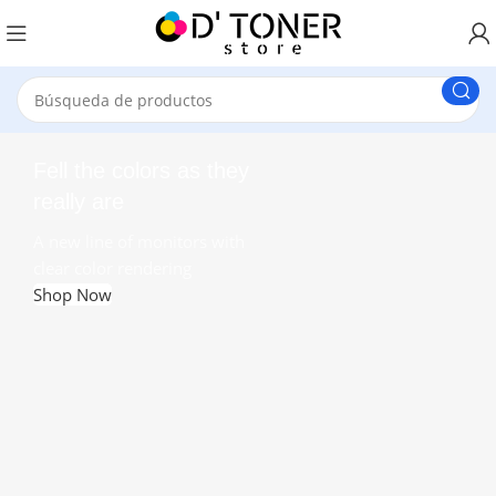
Fell the colors as they
really are
A new line of monitors with
clear color rendering
Shop Now