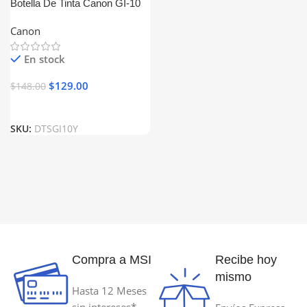
Botella De Tinta Canon GI-10
Amarillo Generico
Canon
En stock
$
129.00
$
148.00
SKU:
DTSGI10Y
Compra a MSI
Recibe hoy
mismo
Hasta 12 Meses