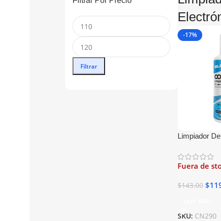
Filtrar Por Precio
Electró
-17%
Filtrar
Limpiador De 
Compustat An
Fuera de st
$
11
$
143.00
Leer Más
SKU:
CN290