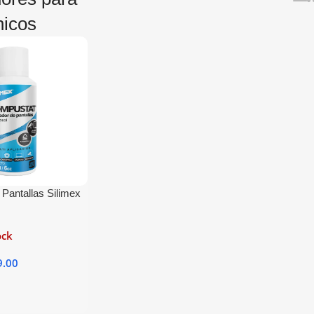
nicos
Pantallas Silimex
tiestatico 170ml
ock
9.00