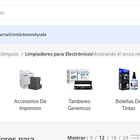
ursal
Contáctanos
Ayuda
e cómputo
Limpiadores para Electrónicos
Mostrando el único re
Accesorios De
Tambores
Botellas D
Impresion
Genericos
Tintas
Mostrar
9
12
18
24
ores para