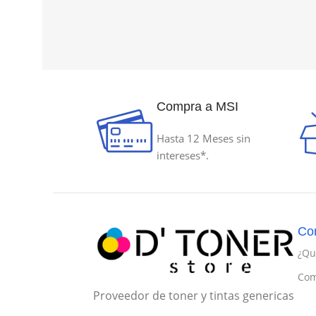
Compra a MSI
Hasta 12 Meses sin
intereses*.
Co
¿Qu
Com
Proveedor de toner y tintas genericas