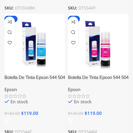
SKU:
DTS504BK
SKU:
DTS544Y
-16%
-5%
Botella De Tinta Epson 544 504
Botella De Tinta Epson 544 504
Cyan Generica
Magenta Generica
Epson
Epson
En stock
En stock
$
119.00
$
119.00
$
142.00
$
125.00
SKU:
DTS544C
SKU:
DTS544M