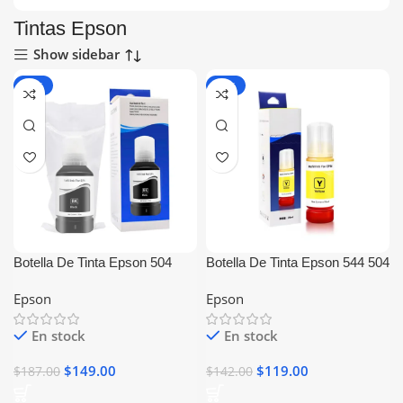
Tintas Epson
Show sidebar
-20%
-16%
Botella De Tinta Epson 504
Botella De Tinta Epson 544 504
Negro Generica
Amarillo Generica
Epson
Epson
En stock
En stock
$
149.00
$
119.00
$
187.00
$
142.00