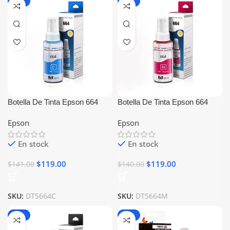
-16%
-15%
Botella De Tinta Epson 664
Botella De Tinta Epson 664
Cyan Generica
Magenta Generica
Epson
Epson
En stock
En stock
$
119.00
$
119.00
$
141.00
$
140.00
SKU:
DTS664C
SKU:
DTS664M
-17%
-14%