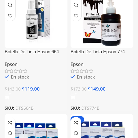
Botella De Tinta Epson 664
Botella De Tinta Epson 774
Negro Generica
Generica
Epson
Epson
En stock
En stock
$
119.00
$
149.00
$
143.00
$
173.00
SKU:
DTS664B
SKU:
DTS774B
-15%