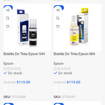
-7%
-15%
Botella De Tinta Epson 544
Botella De Tinta Epson 664
Negro Generica
Amarillo Generica
Epson
Epson
En stock
En stock
$
119.00
$
119.00
$
128.00
$
140.00
SKU:
DTS544B
SKU:
DTS664Y