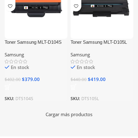
Toner Samsung MLT-D104S
Toner Samsung MLT-D105L
Negro Generico
Negro Generico Alto
Samsung
Samsung
Rendimiento
En stock
En stock
$
379.00
$
419.00
$
402.00
$
440.00
SKU:
DTS104S
SKU:
DTS105L
Cargar más productos