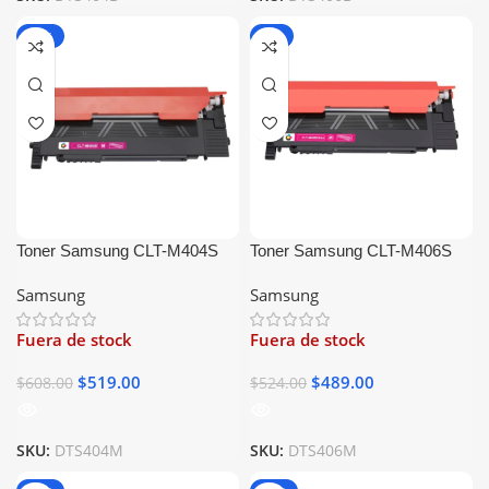
-15%
-7%
Toner Samsung CLT-M404S
Toner Samsung CLT-M406S
Magenta Generico
Magenta Generico
Samsung
Samsung
Fuera de stock
Fuera de stock
$
519.00
$
489.00
$
608.00
$
524.00
SKU:
DTS404M
SKU:
DTS406M