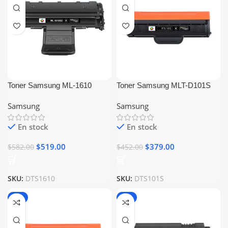
Toner Samsung ML-1610
Toner Samsung MLT-D101S
Negro Generico
Negro Generico
Samsung
Samsung
En stock
En stock
$
519.00
$
379.00
$
582.00
$
452.00
SKU:
DTS1610
SKU:
DTS101S
-6%
-5%