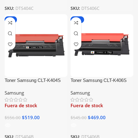
SKU:
DTS404C
SKU:
DTS406C
-7%
-14%
Toner Samsung CLT-K404S
Toner Samsung CLT-K406S
Negro Generico
Negro Generico
Samsung
Samsung
Fuera de stock
Fuera de stock
$
519.00
$
469.00
$
556.00
$
545.00
SKU:
DTS404B
SKU:
DTS406B