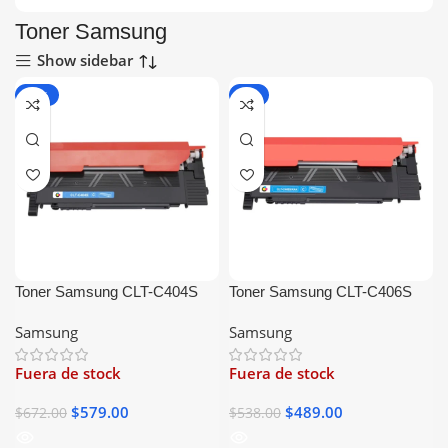
Toner Samsung
Show sidebar
-14%
-9%
Toner Samsung CLT-C404S
Toner Samsung CLT-C406S
Cyan Generico
Cyan Generico
Samsung
Samsung
Fuera de stock
Fuera de stock
$
579.00
$
489.00
$
672.00
$
538.00