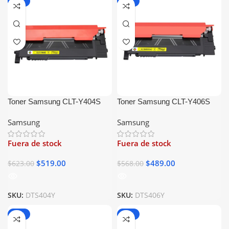
-17%
-14%
Toner Samsung CLT-Y404S
Toner Samsung CLT-Y406S
Amarillo Generico
Amarillo Generico
Samsung
Samsung
Fuera de stock
Fuera de stock
$
519.00
$
489.00
$
623.00
$
568.00
SKU:
DTS404Y
SKU:
DTS406Y
-11%
-16%