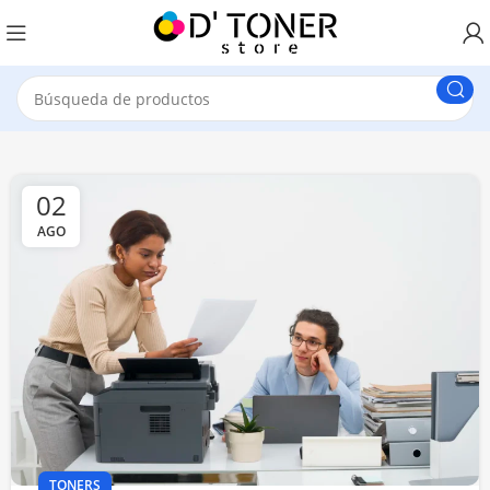
02
AGO
TONERS