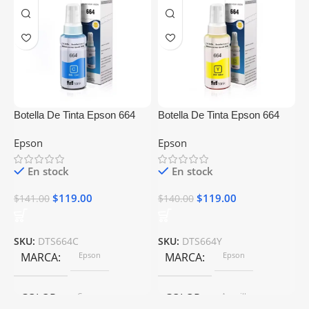
Botella De Tinta Epson 664
Botella De Tinta Epson 664
B
Cyan Generica
Amarillo Generica
N
Epson
Epson
E
En stock
En stock
$
119.00
$
119.00
$
141.00
$
140.00
$
SKU:
DTS664C
SKU:
DTS664Y
S
MARCA
Epson
MARCA
Epson
COLOR
Cyan
COLOR
Amarillo