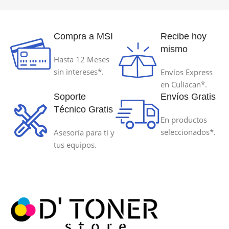
MODELO DE REFERENCIA
MODELO DE REFERENCIA
Compra a MSI
Recibe hoy
664C-70ml
664Y-70ml
mismo
Hasta 12 Meses
sin intereses*.
Envíos Express
PAGINAS AL 5% DE COBERTURA
PAGINAS AL 5% DE COBERT
en Culiacan*.
Soporte
Envíos Gratis
70 ml
70 ml
Técnico Gratis
En productos
TECNOLOGÍA DE IMPRESIÓN
TECNOLOGÍA DE IMPRESIÓ
seleccionados*.
Asesoría para ti y
tus equipos.
Inyeccion de Tinta
Inyeccion de Tinta