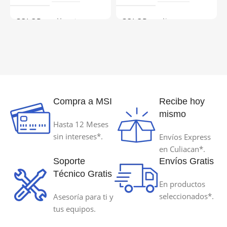
COLOR
Magenta
COLOR
Negro
MODELO DE REFERENCIA
MODELO DE REFERENCIA
544M-70ml
TN880
Compra a MSI
Recibe hoy
PAGINAS AL 5% DE COBERTURA
PAGINAS AL 5% DE COBERT
mismo
Hasta 12 Meses
70 ml
12000
sin intereses*.
Envíos Express
en Culiacan*.
TECNOLOGÍA DE IMPRESIÓN
TECNOLOGÍA DE IMPRESIÓ
Soporte
Envíos Gratis
Técnico Gratis
En productos
Inyeccion de Tinta
Laser
seleccionados*.
Asesoría para ti y
tus equipos.