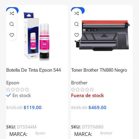
-5%
-12%
Botella De Tinta Epson 544
Toner Brother TN880 Negro
B
504 Magenta Generica
Generico
N
Epson
Brother
E
En stock
Fuera de stock
$
119.00
$
469.00
$
125.00
$
535.00
$
SKU:
DTS544M
SKU:
DTSTN880
S
MARCA
Epson
MARCA
Brother