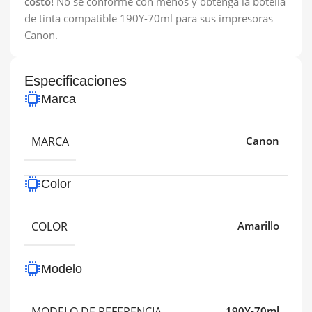
costo!
No se conforme con menos y obtenga la botella
de tinta compatible 190Y-70ml para sus impresoras
Canon.
Especificaciones
Marca
MARCA
Canon
Color
COLOR
Amarillo
Modelo
MODELO DE REFERENCIA
190Y-70ml