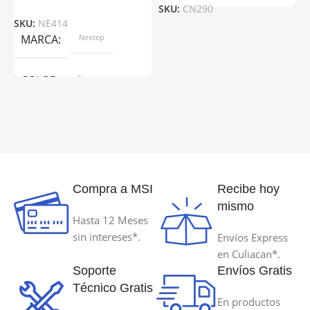
SKU:
CN290
SKU:
NE414
S
MARCA
Nextep
COLOR
Negro
MODELO DE REFERENCIA
NE-414
Compra a MSI
Recibe hoy
mismo
Hasta 12 Meses
sin intereses*.
Envíos Express
en Culiacan*.
Soporte
Envíos Gratis
Técnico Gratis
En productos