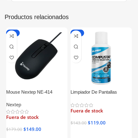
Productos relacionados
-17%
-17%
Mouse Nextep NE-414
Limpiador De Pantallas
K
Alámbrico USB Negro
Silimex Compustat
N
Nextep
N
Antiestatico 170ml
U
Fuera de stock
Fuera de stock
F
$
119.00
$
143.00
$
149.00
$
179.00
$