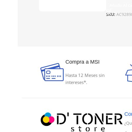
Añadir Al Ca
SKU:
AC9289
Compra a MSI
Hasta 12 Meses sin
intereses*.
Co
¿Qu