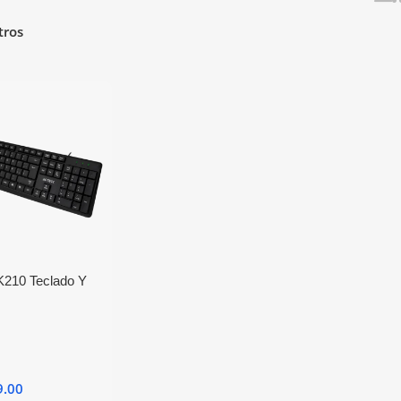
tros
K210 Teclado Y
rico Usb Negro
9.00