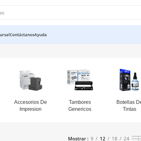
ursal
Contáctanos
Ayuda
Accesorios De
Tambores
Botellas D
Impresion
Genericos
Tintas
Mostrar
9
12
18
24