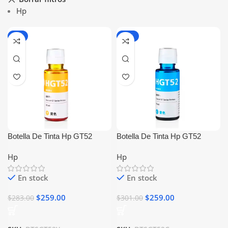
Hp
-8%
-14%
Botella De Tinta Hp GT52
Botella De Tinta Hp GT52
Amarillo Generica
Cyan Generica
Hp
Hp
En stock
En stock
$
259.00
$
259.00
$
283.00
$
301.00