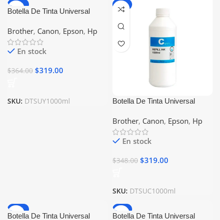
-12%
-8%
Botella De Tinta Universal
1000ml Amarillo Compatible
Brother
,
Canon
,
Epson
,
Hp
Con Epson Canon Brother Hp
En stock
$
319.00
$
364.00
SKU:
DTSUY1000ml
Botella De Tinta Universal
1000ml Cyan Compatible Con
Brother
,
Canon
,
Epson
,
Hp
Epson Canon Brother Hp
En stock
$
319.00
$
348.00
SKU:
DTSUC1000ml
-16%
-7%
Botella De Tinta Universal
Botella De Tinta Universal