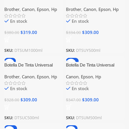
1000ml Meagenta Compatible
500ml Amarillo Compatible
Brother
,
Canon
,
Epson
,
Hp
Brother
,
Canon
,
Epson
,
Hp
Con Epson Canon Brother Hp
Con Epson Canon Brother Hp
En stock
En stock
$
319.00
$
309.00
$
380.00
$
334.00
SKU:
DTSUM1000ml
SKU:
DTSUY500ml
-6%
-11%
Botella De Tinta Universal
Botella De Tinta Universal
500ml Cyan Compatible Con
500ml Magenta Compatible
Brother
,
Canon
,
Epson
,
Hp
Canon
,
Epson
,
Hp
Epson Canon Brother Hp
Con Epson Canon Brother Hp
En stock
En stock
$
309.00
$
309.00
$
328.00
$
347.00
SKU:
DTSUC500ml
SKU:
DTSUM500ml
-12%
-7%