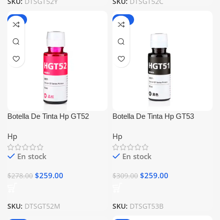
SKU:
DTSGT52Y
SKU:
DTSGT52C
-7%
-16%
Botella De Tinta Hp GT52
Botella De Tinta Hp GT53
Magenta Generica
Negro Generica
Hp
Hp
En stock
En stock
$
259.00
$
259.00
$
278.00
$
309.00
SKU:
DTSGT52M
SKU:
DTSGT53B