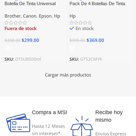
Botella De Tinta Universal
Pack De 4 Botellas De Tinta
500ml Negro Compatible Con
Hp GT52 GT53 Generico
Brother
,
Canon
,
Epson
,
Hp
Hp
Epson Canon Brother Hp
Fuera de stock
En stock
$
299.00
$
369.00
$
338.00
$
395.00
SKU:
DTSUB500ml
SKU:
GT52CMYK
Cargar más productos
Compra a MSI
Recibe hoy
mismo
Hasta 12 Meses
sin intereses*.
Envíos Express