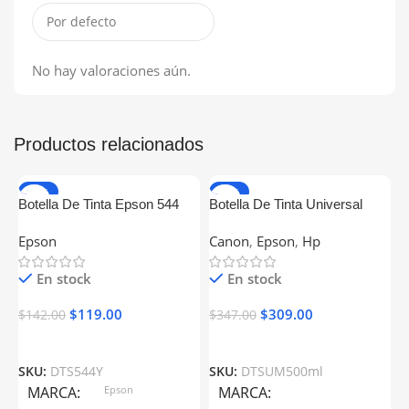
No hay valoraciones aún.
Productos relacionados
-16%
-11%
Botella De Tinta Epson 544
Botella De Tinta Universal
504 Amarillo Generica
500ml Magenta Compatible
Epson
Canon
,
Epson
,
Hp
Con Epson Canon Brother Hp
En stock
En stock
$
119.00
$
309.00
$
142.00
$
347.00
B
SKU:
DTS544Y
SKU:
DTSUM500ml
C
MARCA
Epson
MARCA
C