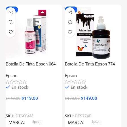
-15%
-14%
Botella De Tinta Epson 664
Botella De Tinta Epson 774
B
Magenta Generica
Generica
N
Epson
Epson
C
En stock
En stock
$
119.00
$
149.00
$
140.00
$
173.00
$
SKU:
DTS664M
SKU:
DTS774B
S
MARCA
Epson
MARCA
Epson