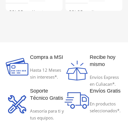
COLOR
Magenta
COLOR
Negro
MODELO DE REFERENCIA
MODELO DE REFERENCIA
664M-70ml
774B-140ml
Compra a MSI
Recibe hoy
PAGINAS AL 5% DE COBERTURA
PAGINAS AL 5% DE COBERT
mismo
Hasta 12 Meses
70 ml
140 ml
sin intereses*.
Envíos Express
en Culiacan*.
TECNOLOGÍA DE IMPRESIÓN
TECNOLOGÍA DE IMPRESIÓ
Soporte
Envíos Gratis
Técnico Gratis
En productos
Inyeccion de Tinta
Inyeccion de Tinta
seleccionados*.
Asesoría para ti y
tus equipos.