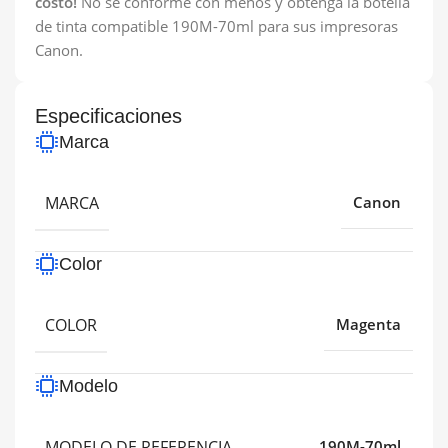
costo!
No se conforme con menos y obtenga la botella
de tinta compatible 190M-70ml para sus impresoras
Canon.
Especificaciones
Marca
MARCA
Canon
Color
COLOR
Magenta
Modelo
MODELO DE REFERENCIA
190M-70ml