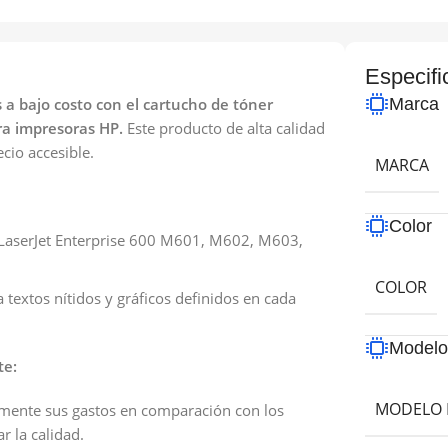
Especifi
a bajo costo con el cartucho de tóner
Marca
a impresoras HP.
Este producto de alta calidad
cio accesible.
MARCA
Color
LaserJet Enterprise 600 M601, M602, M603,
COLOR
textos nítidos y gráficos definidos en cada
Model
te:
MODELO 
amente sus gastos en comparación con los
r la calidad.