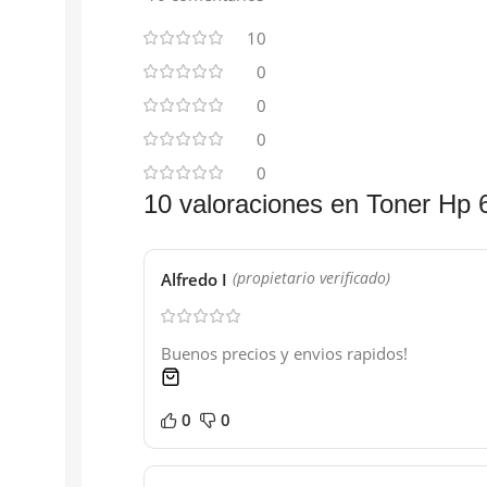
10
0
0
0
0
10 valoraciones en
Toner Hp 
Alfredo I
(propietario verificado)
Buenos precios y envios rapidos!
1 product
0
0