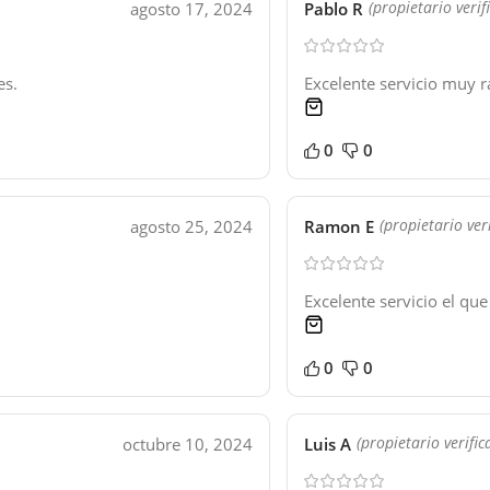
agosto 17, 2024
Pablo R
(propietario verif
es.
Excelente servicio muy 
1 product
0
0
agosto 25, 2024
Ramon E
(propietario ver
Excelente servicio el qu
1 product
0
0
octubre 10, 2024
Luis A
(propietario verific