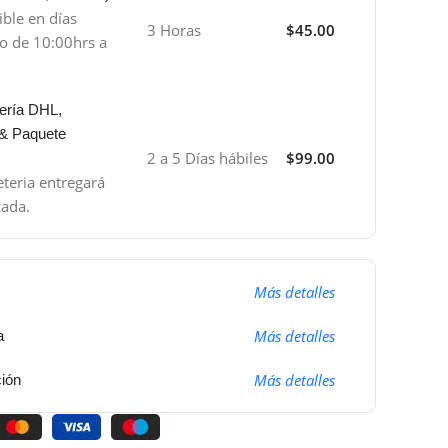
ible en días
3 Horas
$45.00
io de 10:00hrs a
ería DHL,
 & Paquete
2 a 5 Días hábiles
$99.00
teria entregará
cada.
Más detalles
Más detalles
a
Más detalles
ción