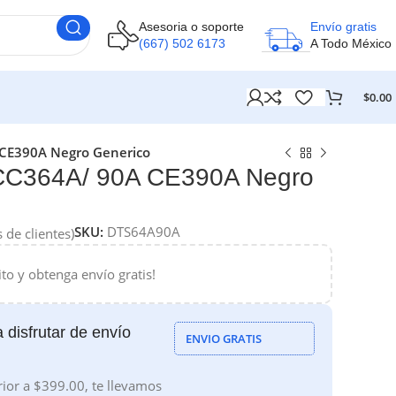
Asesoria o soporte
Envío gratis
(667) 502 6173
A Todo México
$
0.00
CE390A Negro Generico
CC364A/ 90A CE390A Negro
SKU:
DTS64A90A
 de clientes)
ito y obtenga envío gratis!
 disfrutar de envío
ENVIO GRATIS
ior a $399.00, te llevamos