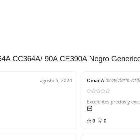
64A CC364A/ 90A CE390A Negro Generic
agosto 5, 2024
Omar A
(propietario verif
Excelentes precios y exce
1 product
0
0