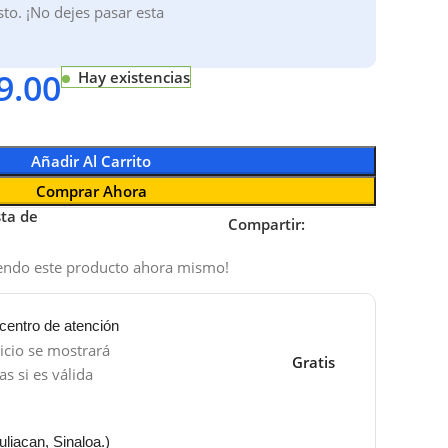
sto. ¡No dejes pasar esta
9.00
Hay existencias
Añadir Al Carrito
Comprar Ahora
sta de
Compartir:
iendo este producto ahora mismo!
centro de atención
icio se mostrará
Gratis
s si es válida
liacan, Sinaloa.)