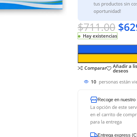
tus productos sin co
oportunidad!
$
711.00
$
62
Hay existencias
agrandar
Añadir a li
Comparar
deseos
10
personas están v
Recoge en nuestro 
La opción de este serv
en el carrito de compra
para la entrega
Entrega express (Cu