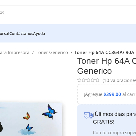
ursal
Contáctanos
Ayuda
ara Impresora
Tóner Genérico
Toner Hp 64A CC364A/ 90A 
Toner Hp 64A 
Generico
(
10
valoraciones
¡Agregue
$
399.00
al carr
¡Últimos días para
GRATIS!
Con tu compra super