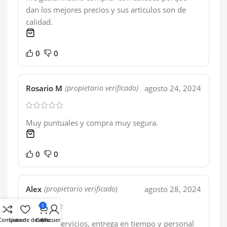
dan los mejores precios y sus articulos son de
calidad.
1 product
0
0
Rosario M
agosto 24, 2024
(propietario verificado)
Muy puntuales y compra muy segura.
1 product
0
0
Alex
agosto 28, 2024
(propietario verificado)
0
Comparar
Lista de deseos
Carro
Mi cuenta
Exelente servicios, entrega en tiempo y personal