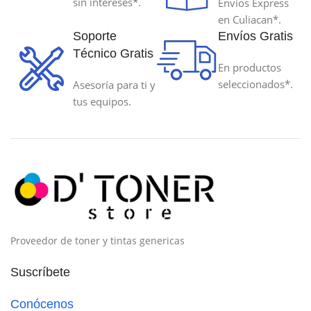
sin intereses*.
Envíos Express
en Culiacan*.
TECNOLOGÍA DE IMPRESIÓN
TECNOLOGÍA DE IMPRESIÓ
Soporte
Envíos Gratis
Técnico Gratis
En productos
Inyeccion de Tinta
Inyeccion de Tinta
seleccionados*.
Asesoría para ti y
tus equipos.
Proveedor de toner y tintas genericas
Suscríbete
Conócenos