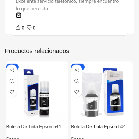
Excelente servicio telefónico, siempre encuentro
lo que necesito.
1 product
0
0
Productos relacionados
-7%
-20%
Botella De Tinta Epson 544
Botella De Tinta Epson 504
B
Negro Generica
Negro Generica
M