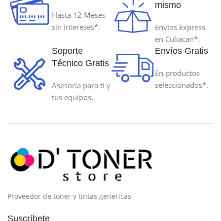
mismo
Hasta 12 Meses
70 ml
70 ml
sin intereses*.
Envíos Express
en Culiacan*.
TECNOLOGÍA DE IMPRESIÓN
TECNOLOGÍA DE IMPRESIÓ
Soporte
Envíos Gratis
Técnico Gratis
En productos
Inyeccion de Tinta
Inyeccion de Tinta
seleccionados*.
Asesoría para ti y
tus equipos.
Proveedor de toner y tintas genericas
Suscríbete