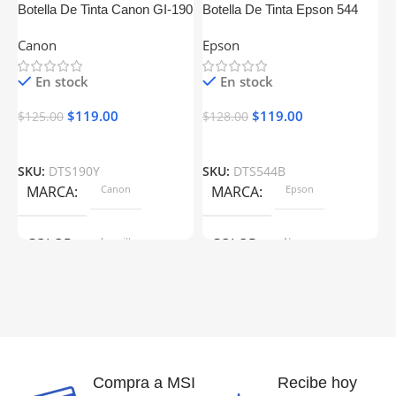
Botella De Tinta Canon GI-190
Botella De Tinta Epson 544
B
Amarillo Generica
Negro Generica
5
Canon
Epson
E
En stock
En stock
$
119.00
$
119.00
$
125.00
$
128.00
$
SKU:
DTS190Y
SKU:
DTS544B
S
MARCA
Canon
MARCA
Epson
COLOR
Amarillo
COLOR
Negro
MODELO DE REFERENCIA
MODELO DE REFERENCIA
190Y-70ml
544B-70ml
Compra a MSI
Recibe hoy
PAGINAS AL 5% DE COBERTURA
PAGINAS AL 5% DE COBERT