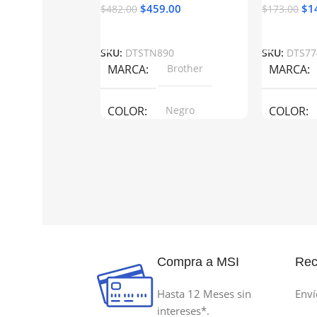
$
459.00
$
1
$
482.00
$
173.00
Añadir Al Carrito
Añadir Al 
SKU:
DTSTN890
SKU:
DTS77
MARCA
Brother
MARCA
COLOR
Negro
COLOR
MODELO DE REFERENCIA
MODELO 
TN890
774B-140
PAGINAS AL 5% DE COBERTURA
PAGINAS
Compra a MSI
Rec
20000
140 ml
Hasta 12 Meses sin
Enví
TECNOLOGÍA DE IMPRESIÓN
TECNOLO
intereses*.