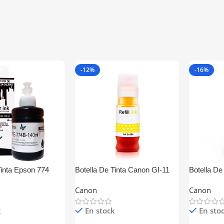
-12%
-16%
Tinta Epson 774
Botella De Tinta Canon GI-11
Botella De
Amarillo Generico
Magenta G
Canon
Canon
k
En stock
En sto