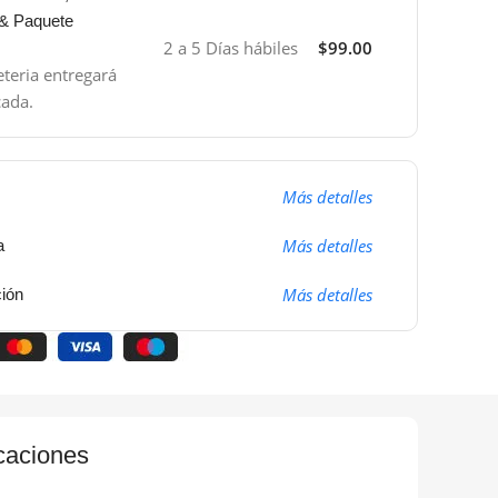
 & Paquete
2 a 5 Días hábiles
$99.00
teria entregará
cada.
Más detalles
Más detalles
a
Más detalles
ción
caciones