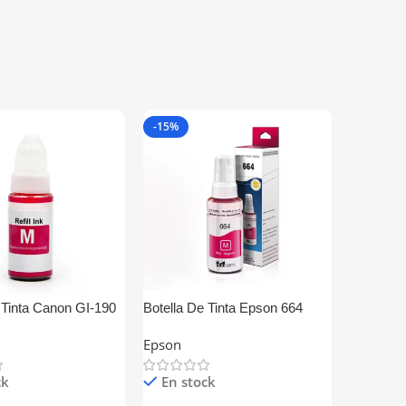
-15%
-12%
 Tinta Canon GI-190
Botella De Tinta Epson 664
Toner Br
enerica
Magenta Generica
Generico
Epson
Brother
ck
En stock
Fuera de