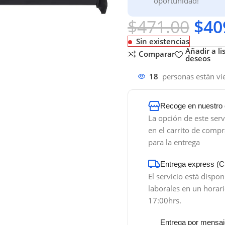
oportunidad!
$
471.00
$
40
Sin existencias
Añadir a li
Comparar
deseos
agrandar
18
personas están v
Recoge en nuestro 
La opción de este serv
en el carrito de compra
para la entrega
Entrega express (Cu
El servicio está dispon
laborales en un horar
17:00hrs.
Entrega por mensaj