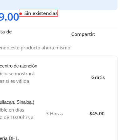
9.00
Sin existencias
sta de
Compartir:
iendo este producto ahora mismo!
centro de atención
icio se mostrará
Gratis
s si es válida
liacan, Sinaloa.)
ible en días
3 Horas
$45.00
io de 10:00hrs a
ería DHL,