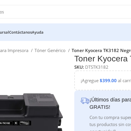
ursal
Contáctanos
Ayuda
ara Impresora
Tóner Genérico
Toner Kyocera TK3182 Negr
Toner Kyocera
SKU:
DTSTK3182
¡Agregue
$
399.00
al carr
¡Últimos días para
GRATIS!
Con tu compra super
tus productos sin co