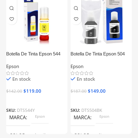
Botella De Tinta Epson 544
Botella De Tinta Epson 504
B
504 Amarillo Generica
Negro Generica
M
Epson
Epson
C
En stock
En stock
$
119.00
$
149.00
$
142.00
$
187.00
$
SKU:
DTS544Y
SKU:
DTS504BK
S
MARCA
Epson
MARCA
Epson
COLOR
Amarillo
COLOR
Negro