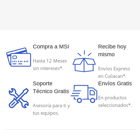
MODELO DE REFERENCIA
MODELO DE REFERENCIA
544Y-70ml
504B-127ml
Compra a MSI
Recibe hoy
PAGINAS AL 5% DE COBERTURA
PAGINAS AL 5% DE COBERT
mismo
Hasta 12 Meses
70 ml
127 ml
sin intereses*.
Envíos Express
en Culiacan*.
TECNOLOGÍA DE IMPRESIÓN
TECNOLOGÍA DE IMPRESIÓ
Soporte
Envíos Gratis
Técnico Gratis
En productos
Inyeccion de Tinta
Inyeccion de Tinta
seleccionados*.
Asesoría para ti y
tus equipos.